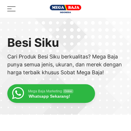
Skip
Menu
to
content
Besi Siku
Cari Produk Besi Siku berkualitas? Mega Baja
punya semua jenis, ukuran, dan merek dengan
harga terbaik khusus Sobat Mega Baja!
Mega Baja Marketing
Online
Whatsapp Sekarang!