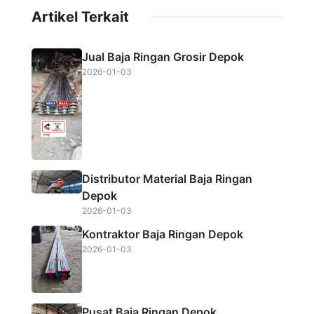
c
i
a
a
Artikel Terkait
e
t
t
r
b
t
s
e
Jual Baja Ringan Grosir Depok
o
e
A
2026-01-03
o
r
p
k
p
Distributor Material Baja Ringan
Depok
2026-01-03
Kontraktor Baja Ringan Depok
2026-01-03
Pusat Baja Ringan Depok