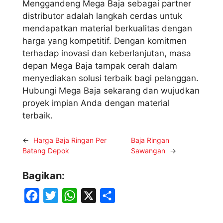
Menggandeng Mega Baja sebagai partner
distributor adalah langkah cerdas untuk
mendapatkan material berkualitas dengan
harga yang kompetitif. Dengan komitmen
terhadap inovasi dan keberlanjutan, masa
depan Mega Baja tampak cerah dalam
menyediakan solusi terbaik bagi pelanggan.
Hubungi Mega Baja sekarang dan wujudkan
proyek impian Anda dengan material
terbaik.
←
Harga Baja Ringan Per
Baja Ringan
Batang Depok
Sawangan
→
Bagikan:
F
T
W
X
S
a
w
h
h