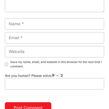
Name
Email
Website
Save my name, email, and website in this browser for the next time I
comment.
Are you human? Please solve: