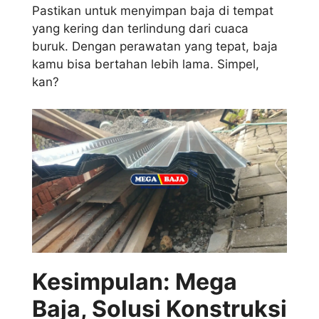
Pastikan untuk menyimpan baja di tempat
yang kering dan terlindung dari cuaca
buruk. Dengan perawatan yang tepat, baja
kamu bisa bertahan lebih lama. Simpel,
kan?
Kesimpulan: Mega
Baja, Solusi Konstruksi