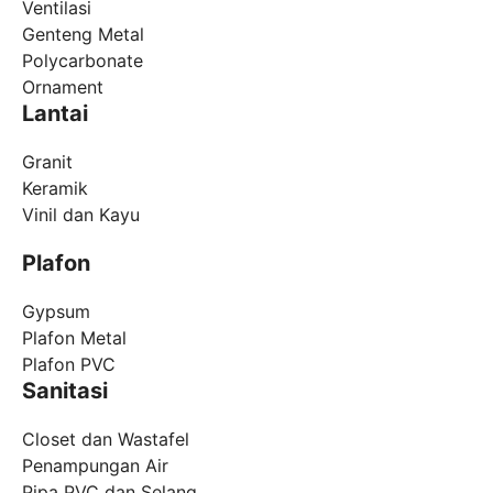
Ventilasi
Genteng Metal
Polycarbonate
Ornament
Lantai
Granit
Keramik
Vinil dan Kayu
Plafon
Gypsum
Plafon Metal
Plafon PVC
Sanitasi
Closet dan Wastafel
Penampungan Air
Pipa PVC dan Selang