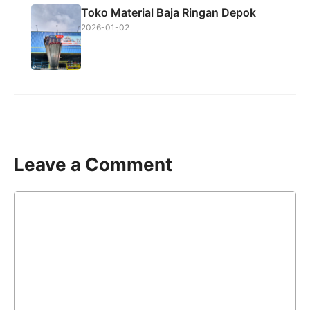
Toko Material Baja Ringan Depok
2026-01-02
Leave a Comment
Comment