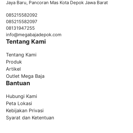
Jaya Baru, Pancoran Mas Kota Depok Jawa Barat
085215582092
085215582097
08131947255
info@megabajadepok.com
Tentang Kami
Tentang Kami
Produk
Artikel
Outlet Mega Baja
Bantuan
Hubungi Kami
Peta Lokasi
Kebijakan Privasi
Syarat dan Ketentuan