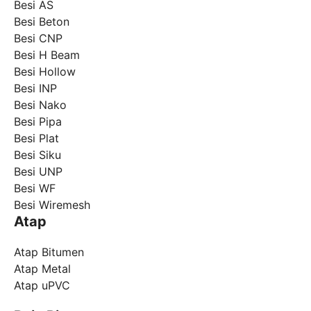
Besi AS
Besi Beton
Besi CNP
Besi H Beam
Besi Hollow
Besi INP
Besi Nako
Besi Pipa
Besi Plat
Besi Siku
Besi UNP
Besi WF
Besi Wiremesh
Atap
Atap Bitumen
Atap Metal
Atap uPVC