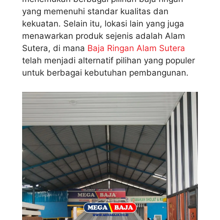
yang memenuhi standar kualitas dan
kekuatan. Selain itu, lokasi lain yang juga
menawarkan produk sejenis adalah Alam
Sutera, di mana
Baja Ringan Alam Sutera
telah menjadi alternatif pilihan yang populer
untuk berbagai kebutuhan pembangunan.