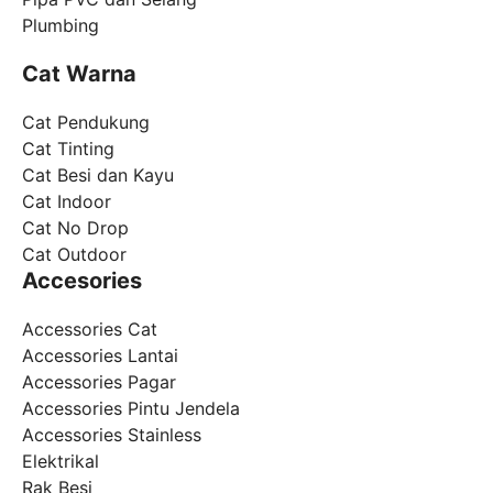
Plumbing
Cat Warna
Cat Pendukung
Cat Tinting
Cat Besi dan Kayu
Cat Indoor
Cat No Drop
Cat Outdoor
Accesories
Accessories Cat
Accessories Lantai
Accessories Pagar
Accessories Pintu Jendela
Accessories Stainless
Elektrikal
Rak Besi