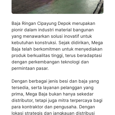
Baja Ringan Cipayung Depok merupakan
pionir dalam industri material bangunan
yang menawarkan solusi inovatif untuk
kebutuhan konstruksi. Sejak didirikan, Mega
Baja telah berkomitmen untuk menyediakan
produk berkualitas tinggi, terus beradaptasi
dengan perkembangan teknologi dan
permintaan pasar.
Dengan berbagai jenis besi dan baja yang
tersedia, serta layanan pelanggan yang
prima, Mega Baja bukan hanya sekedar
distributor, tetapi juga mitra terpercaya bagi
para kontraktor dan pengusaha. Dengan
lokasi strategis dan jangkauan distribusi