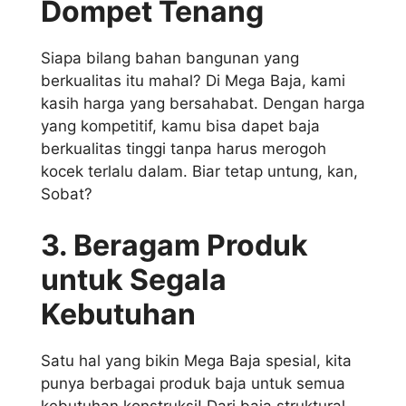
Dompet Tenang
Siapa bilang bahan bangunan yang
berkualitas itu mahal? Di Mega Baja, kami
kasih harga yang bersahabat. Dengan harga
yang kompetitif, kamu bisa dapet baja
berkualitas tinggi tanpa harus merogoh
kocek terlalu dalam. Biar tetap untung, kan,
Sobat?
3. Beragam Produk
untuk Segala
Kebutuhan
Satu hal yang bikin Mega Baja spesial, kita
punya berbagai produk baja untuk semua