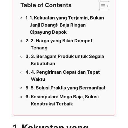
Table of Contents
1. Kekuatan yang Terjamin, Bukan
Janji Doang!: Baja Ringan
Cipayung Depok
2. Harga yang Bikin Dompet
Tenang
3. Beragam Produk untuk Segala
Kebutuhan
4. Pengiriman Cepat dan Tepat
Waktu
5. Solusi Praktis yang Bermanfaat
Kesimpulan: Mega Baja, Solusi
Konstruksi Terbaik
1. Kekuatan yang