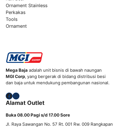
Ornament Stainless
Perkakas
Tools
Ornament
Mega Baja
adalah unit bisnis di bawah naungan
MGI Corp
, yang bergerak di bidang distribusi besi
dan baja untuk mendukung pembangunan nasional.
Facebook
Instagram
Alamat Outlet
Buka 08.00 Pagi s/d 17.00 Sore
Jl. Raya Sawangan No. 57 Rt. 001 Rw. 009 Rangkapan